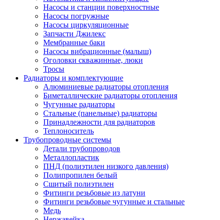
Насосы и станции поверхностные
Насосы погружные
Насосы циркуляционные
Запчасти Джилекс
Мембранные баки
Насосы вибрационные (малыш)
Оголовки скважинные, люки
Тросы
Радиаторы и комплектующие
Алюминиевые радиаторы отопления
Биметаллические радиаторы отопления
Чугунные радиаторы
Стальные (панельные) радиаторы
Принадлежности для радиаторов
Теплоноситель
Трубопроводные системы
Детали трубопроводов
Металлопластик
ПНД (полиэтилен низкого давления)
Полипропилен белый
Сшитый полиэтилен
Фитинги резьбовые из латуни
Фитинги резьбовые чугунные и стальные
Медь
Нержавейка