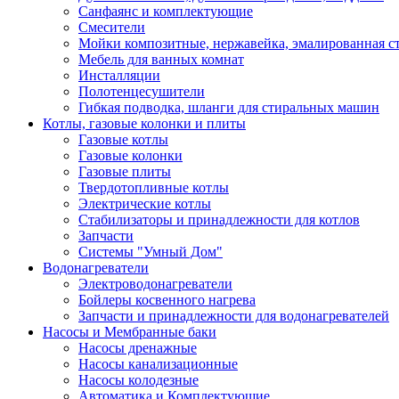
Санфаянс и комплектующие
Смесители
Мойки композитные, нержавейка, эмалированная с
Мебель для ванных комнат
Инсталляции
Полотенцесушители
Гибкая подводка, шланги для стиральных машин
Котлы, газовые колонки и плиты
Газовые котлы
Газовые колонки
Газовые плиты
Твердотопливные котлы
Электрические котлы
Стабилизаторы и принадлежности для котлов
Запчасти
Системы "Умный Дом"
Водонагреватели
Электроводонагреватели
Бойлеры косвенного нагрева
Запчасти и принадлежности для водонагревателей
Насосы и Мембранные баки
Насосы дренажные
Насосы канализационные
Насосы колодезные
Автоматика и Комплектующие