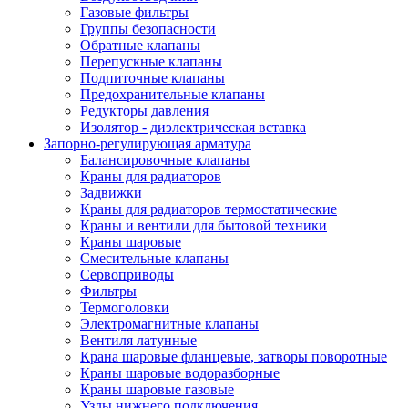
Газовые фильтры
Группы безопасности
Обратные клапаны
Перепускные клапаны
Подпиточные клапаны
Предохранительные клапаны
Редукторы давления
Изолятор - диэлектрическая вставка
Запорно-регулирующая арматура
Балансировочные клапаны
Краны для радиаторов
Задвижки
Краны для радиаторов термостатические
Краны и вентили для бытовой техники
Краны шаровые
Смесительные клапаны
Сервоприводы
Фильтры
Термоголовки
Электромагнитные клапаны
Вентиля латунные
Крана шаровые фланцевые, затворы поворотные
Краны шаровые водоразборные
Краны шаровые газовые
Узлы нижнего подключения