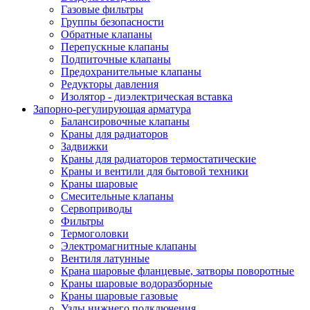
Газовые фильтры
Группы безопасности
Обратные клапаны
Перепускные клапаны
Подпиточные клапаны
Предохранительные клапаны
Редукторы давления
Изолятор - диэлектрическая вставка
Запорно-регулирующая арматура
Балансировочные клапаны
Краны для радиаторов
Задвижки
Краны для радиаторов термостатические
Краны и вентили для бытовой техники
Краны шаровые
Смесительные клапаны
Сервоприводы
Фильтры
Термоголовки
Электромагнитные клапаны
Вентиля латунные
Крана шаровые фланцевые, затворы поворотные
Краны шаровые водоразборные
Краны шаровые газовые
Узлы нижнего подключения