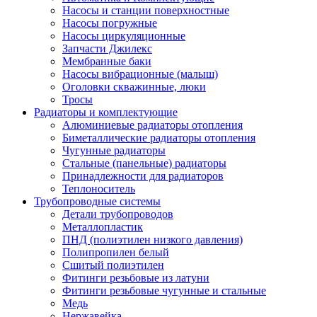
Насосы и станции поверхностные
Насосы погружные
Насосы циркуляционные
Запчасти Джилекс
Мембранные баки
Насосы вибрационные (малыш)
Оголовки скважинные, люки
Тросы
Радиаторы и комплектующие
Алюминиевые радиаторы отопления
Биметаллические радиаторы отопления
Чугунные радиаторы
Стальные (панельные) радиаторы
Принадлежности для радиаторов
Теплоноситель
Трубопроводные системы
Детали трубопроводов
Металлопластик
ПНД (полиэтилен низкого давления)
Полипропилен белый
Сшитый полиэтилен
Фитинги резьбовые из латуни
Фитинги резьбовые чугунные и стальные
Медь
Нержавейка