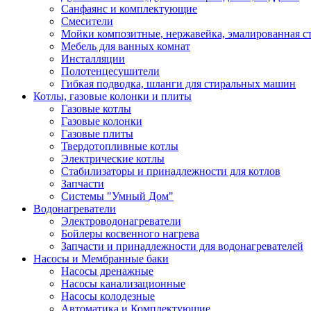
Санфаянс и комплектующие
Смесители
Мойки композитные, нержавейка, эмалированная с
Мебель для ванных комнат
Инсталляции
Полотенцесушители
Гибкая подводка, шланги для стиральных машин
Котлы, газовые колонки и плиты
Газовые котлы
Газовые колонки
Газовые плиты
Твердотопливные котлы
Электрические котлы
Стабилизаторы и принадлежности для котлов
Запчасти
Системы "Умный Дом"
Водонагреватели
Электроводонагреватели
Бойлеры косвенного нагрева
Запчасти и принадлежности для водонагревателей
Насосы и Мембранные баки
Насосы дренажные
Насосы канализационные
Насосы колодезные
Автоматика и Комплектующие