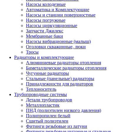
Насосы колодезные
Автоматика и Комплектующие
Насосы и станции поверхностные
Насосы погружные
Насосы циркуляционные
Запчасти Джилекс
Мембранные баки
Насосы вибрационные (малыш)
Оголовки скважинные, люки
Тросы
Радиаторы и комплектующие
Алюминиевые радиаторы отопления
Биметаллические радиаторы отопления
Чугунные радиаторы
Стальные (панельные) радиаторы
Принадлежности для радиаторов
Теплоноситель
Трубопроводные системы
Детали трубопроводов
Металлопластик
ПНД (полиэтилен низкого давления)
Полипропилен белый
Сшитый полиэтилен
Фитинги резьбовые из латуни
Фитинги резьбовые чугунные и стальные