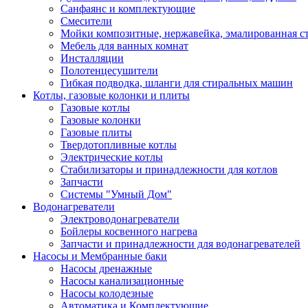
Санфаянс и комплектующие
Смесители
Мойки композитные, нержавейка, эмалированная с
Мебель для ванных комнат
Инсталляции
Полотенцесушители
Гибкая подводка, шланги для стиральных машин
Котлы, газовые колонки и плиты
Газовые котлы
Газовые колонки
Газовые плиты
Твердотопливные котлы
Электрические котлы
Стабилизаторы и принадлежности для котлов
Запчасти
Системы "Умный Дом"
Водонагреватели
Электроводонагреватели
Бойлеры косвенного нагрева
Запчасти и принадлежности для водонагревателей
Насосы и Мембранные баки
Насосы дренажные
Насосы канализационные
Насосы колодезные
Автоматика и Комплектующие