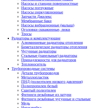
Насосы и станции поверхностные
Насосы погружные
Насосы циркуляционные
Запчасти Джилекс
Мембранные баки
Насосы вибрационные (малыш)
Оголовки скважинные, люки
Тросы
Радиаторы и комплектующие
Алюминиевые радиаторы отопления
Биметаллические радиаторы отопления
Чугунные радиаторы
Стальные (панельные) радиаторы
Принадлежности для радиаторов
Теплоноситель
Трубопроводные системы
Детали трубопроводов
Металлопластик
ПНД (полиэтилен низкого давления)
Полипропилен белый
Сшитый полиэтилен
Фитинги резьбовые из латуни
Фитинги резьбовые чугунные и стальные
Медь
Нержавейка