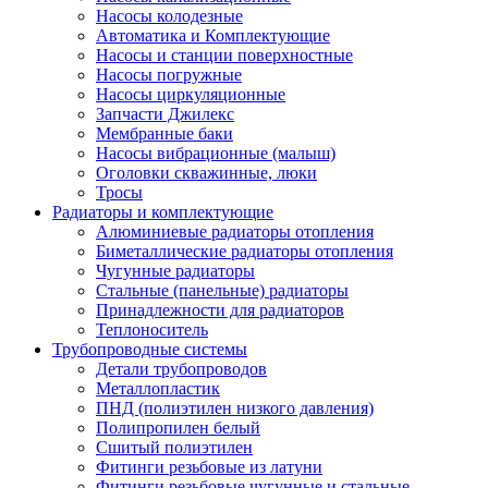
Насосы колодезные
Автоматика и Комплектующие
Насосы и станции поверхностные
Насосы погружные
Насосы циркуляционные
Запчасти Джилекс
Мембранные баки
Насосы вибрационные (малыш)
Оголовки скважинные, люки
Тросы
Радиаторы и комплектующие
Алюминиевые радиаторы отопления
Биметаллические радиаторы отопления
Чугунные радиаторы
Стальные (панельные) радиаторы
Принадлежности для радиаторов
Теплоноситель
Трубопроводные системы
Детали трубопроводов
Металлопластик
ПНД (полиэтилен низкого давления)
Полипропилен белый
Сшитый полиэтилен
Фитинги резьбовые из латуни
Фитинги резьбовые чугунные и стальные