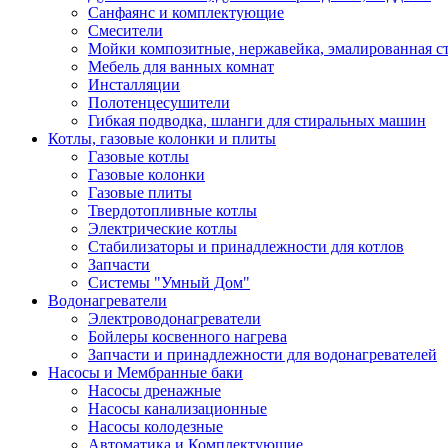
Санфаянс и комплектующие
Смесители
Мойки композитные, нержавейка, эмалированная с
Мебель для ванных комнат
Инсталляции
Полотенцесушители
Гибкая подводка, шланги для стиральных машин
Котлы, газовые колонки и плиты
Газовые котлы
Газовые колонки
Газовые плиты
Твердотопливные котлы
Электрические котлы
Стабилизаторы и принадлежности для котлов
Запчасти
Системы "Умный Дом"
Водонагреватели
Электроводонагреватели
Бойлеры косвенного нагрева
Запчасти и принадлежности для водонагревателей
Насосы и Мембранные баки
Насосы дренажные
Насосы канализационные
Насосы колодезные
Автоматика и Комплектующие