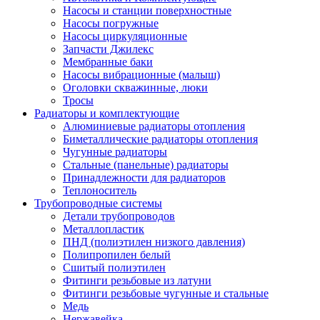
Насосы и станции поверхностные
Насосы погружные
Насосы циркуляционные
Запчасти Джилекс
Мембранные баки
Насосы вибрационные (малыш)
Оголовки скважинные, люки
Тросы
Радиаторы и комплектующие
Алюминиевые радиаторы отопления
Биметаллические радиаторы отопления
Чугунные радиаторы
Стальные (панельные) радиаторы
Принадлежности для радиаторов
Теплоноситель
Трубопроводные системы
Детали трубопроводов
Металлопластик
ПНД (полиэтилен низкого давления)
Полипропилен белый
Сшитый полиэтилен
Фитинги резьбовые из латуни
Фитинги резьбовые чугунные и стальные
Медь
Нержавейка