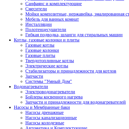
Санфаянс и комплектующие
Смесители
Мойки композитные, нержавейка, эмалированная с
Мебель для ванных комнат
Инсталляции
Полотенцесушители
Гибкая подводка, шланги для стиральных машин
Котлы, газовые колонки и плиты
Газовые котлы
Газовые колонки
Газовые плиты
Твердотопливные котлы
Электрические котлы
Стабилизаторы и принадлежности для котлов
Запчасти
Системы "Умный Дом"
Водонагреватели
Электроводонагреватели
Бойлеры косвенного нагрева
Запчасти и принадлежности для водонагревателей
Насосы и Мембранные баки
Насосы дренажные
Насосы канализационные
Насосы колодезные
Автоматика и Комплектующие