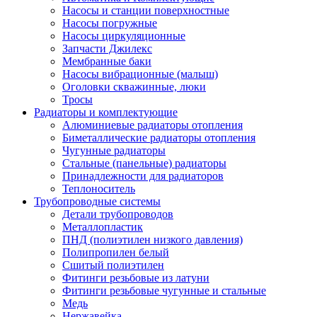
Насосы и станции поверхностные
Насосы погружные
Насосы циркуляционные
Запчасти Джилекс
Мембранные баки
Насосы вибрационные (малыш)
Оголовки скважинные, люки
Тросы
Радиаторы и комплектующие
Алюминиевые радиаторы отопления
Биметаллические радиаторы отопления
Чугунные радиаторы
Стальные (панельные) радиаторы
Принадлежности для радиаторов
Теплоноситель
Трубопроводные системы
Детали трубопроводов
Металлопластик
ПНД (полиэтилен низкого давления)
Полипропилен белый
Сшитый полиэтилен
Фитинги резьбовые из латуни
Фитинги резьбовые чугунные и стальные
Медь
Нержавейка