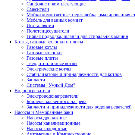
Санфаянс и комплектующие
Смесители
Мойки композитные, нержавейка, эмалированная с
Мебель для ванных комнат
Инсталляции
Полотенцесушители
Гибкая подводка, шланги для стиральных машин
Котлы, газовые колонки и плиты
Газовые котлы
Газовые колонки
Газовые плиты
Твердотопливные котлы
Электрические котлы
Стабилизаторы и принадлежности для котлов
Запчасти
Системы "Умный Дом"
Водонагреватели
Электроводонагреватели
Бойлеры косвенного нагрева
Запчасти и принадлежности для водонагревателей
Насосы и Мембранные баки
Насосы дренажные
Насосы канализационные
Насосы колодезные
Автоматика и Комплектующие