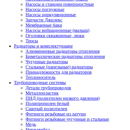
Насосы и станции поверхностные
Насосы погружные
Насосы циркуляционные
Запчасти Джилекс
Мембранные баки
Насосы вибрационные (малыш)
Оголовки скважинные, люки
Тросы
Радиаторы и комплектующие
Алюминиевые радиаторы отопления
Биметаллические радиаторы отопления
Чугунные радиаторы
Стальные (панельные) радиаторы
Принадлежности для радиаторов
Теплоноситель
Трубопроводные системы
Детали трубопроводов
Металлопластик
ПНД (полиэтилен низкого давления)
Полипропилен белый
Сшитый полиэтилен
Фитинги резьбовые из латуни
Фитинги резьбовые чугунные и стальные
Медь
Нержавейка