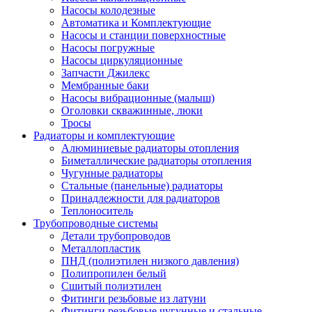
Насосы колодезные
Автоматика и Комплектующие
Насосы и станции поверхностные
Насосы погружные
Насосы циркуляционные
Запчасти Джилекс
Мембранные баки
Насосы вибрационные (малыш)
Оголовки скважинные, люки
Тросы
Радиаторы и комплектующие
Алюминиевые радиаторы отопления
Биметаллические радиаторы отопления
Чугунные радиаторы
Стальные (панельные) радиаторы
Принадлежности для радиаторов
Теплоноситель
Трубопроводные системы
Детали трубопроводов
Металлопластик
ПНД (полиэтилен низкого давления)
Полипропилен белый
Сшитый полиэтилен
Фитинги резьбовые из латуни
Фитинги резьбовые чугунные и стальные