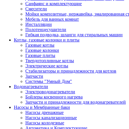
Санфаянс и комплектующие
Смесители
Мойки композитные, нержавейка, эмалированная с
Мебель для ванных комнат
Инсталляции
Полотенцесушители
Гибкая подводка, шланги для стиральных машин
Котлы, газовые колонки и плиты
Газовые котлы
Газовые колонки
Газовые плиты
Твердотопливные котлы
Электрические котлы
Стабилизаторы и принадлежности для котлов
Запчасти
Системы "Умный Дом"
Водонагреватели
Электроводонагреватели
Бойлеры косвенного нагрева
Запчасти и принадлежности для водонагревателей
Насосы и Мембранные баки
Насосы дренажные
Насосы канализационные
Насосы колодезные
Автоматика и Комплектующие