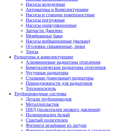
Насосы колодезные
Автоматика и Комплектующие
Насосы и станции поверхностные
Насосы погружные
Насосы циркуляционные
Запчасти Джилекс
Мембранные баки
Насосы вибрационные (малыш)
Оголовки скважинные, люки
Тросы
Радиаторы и комплектующие
Алюминиевые радиаторы отопления
Биметаллические радиаторы отопления
Чугунные радиаторы
Стальные (панельные) радиаторы
Принадлежности для радиаторов
Теплоноситель
Трубопроводные системы
Детали трубопроводов
Металлопластик
ПНД (полиэтилен низкого давления)
Полипропилен белый
Сшитый полиэтилен
Фитинги резьбовые из латуни
Фитинги резьбовые чугунные и стальные