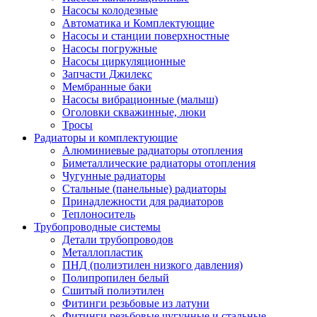
Насосы колодезные
Автоматика и Комплектующие
Насосы и станции поверхностные
Насосы погружные
Насосы циркуляционные
Запчасти Джилекс
Мембранные баки
Насосы вибрационные (малыш)
Оголовки скважинные, люки
Тросы
Радиаторы и комплектующие
Алюминиевые радиаторы отопления
Биметаллические радиаторы отопления
Чугунные радиаторы
Стальные (панельные) радиаторы
Принадлежности для радиаторов
Теплоноситель
Трубопроводные системы
Детали трубопроводов
Металлопластик
ПНД (полиэтилен низкого давления)
Полипропилен белый
Сшитый полиэтилен
Фитинги резьбовые из латуни
Фитинги резьбовые чугунные и стальные