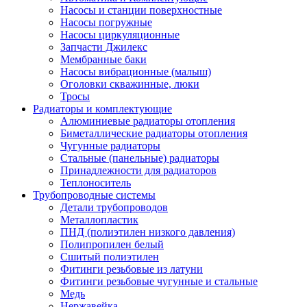
Насосы и станции поверхностные
Насосы погружные
Насосы циркуляционные
Запчасти Джилекс
Мембранные баки
Насосы вибрационные (малыш)
Оголовки скважинные, люки
Тросы
Радиаторы и комплектующие
Алюминиевые радиаторы отопления
Биметаллические радиаторы отопления
Чугунные радиаторы
Стальные (панельные) радиаторы
Принадлежности для радиаторов
Теплоноситель
Трубопроводные системы
Детали трубопроводов
Металлопластик
ПНД (полиэтилен низкого давления)
Полипропилен белый
Сшитый полиэтилен
Фитинги резьбовые из латуни
Фитинги резьбовые чугунные и стальные
Медь
Нержавейка