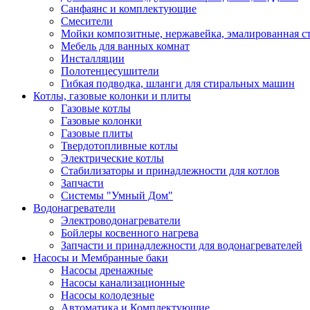
Санфаянс и комплектующие
Смесители
Мойки композитные, нержавейка, эмалированная с
Мебель для ванных комнат
Инсталляции
Полотенцесушители
Гибкая подводка, шланги для стиральных машин
Котлы, газовые колонки и плиты
Газовые котлы
Газовые колонки
Газовые плиты
Твердотопливные котлы
Электрические котлы
Стабилизаторы и принадлежности для котлов
Запчасти
Системы "Умный Дом"
Водонагреватели
Электроводонагреватели
Бойлеры косвенного нагрева
Запчасти и принадлежности для водонагревателей
Насосы и Мембранные баки
Насосы дренажные
Насосы канализационные
Насосы колодезные
Автоматика и Комплектующие