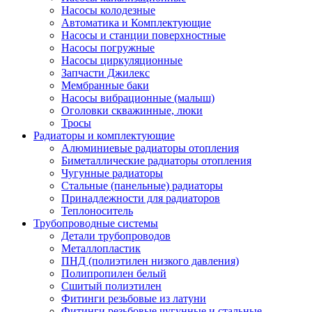
Насосы колодезные
Автоматика и Комплектующие
Насосы и станции поверхностные
Насосы погружные
Насосы циркуляционные
Запчасти Джилекс
Мембранные баки
Насосы вибрационные (малыш)
Оголовки скважинные, люки
Тросы
Радиаторы и комплектующие
Алюминиевые радиаторы отопления
Биметаллические радиаторы отопления
Чугунные радиаторы
Стальные (панельные) радиаторы
Принадлежности для радиаторов
Теплоноситель
Трубопроводные системы
Детали трубопроводов
Металлопластик
ПНД (полиэтилен низкого давления)
Полипропилен белый
Сшитый полиэтилен
Фитинги резьбовые из латуни
Фитинги резьбовые чугунные и стальные