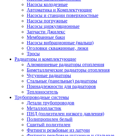
Насосы колодезные
Автоматика и Комплектующие
Насосы и станции поверхностные
Насосы погружные
Насосы циркуляционные
Запчасти Джилекс
Мембранные баки
Насосы вибрационные (малыш)
Оголовки скважинные, люки
Тросы
Радиаторы и комплектующие
Алюминиевые радиаторы отопления
Биметаллические радиаторы отопления
Чугунные радиаторы
Стальные (панельные) радиаторы
Принадлежности для радиаторов
Теплоноситель
Трубопроводные системы
Детали трубопроводов
Металлопластик
ПНД (полиэтилен низкого давления)
Полипропилен белый
Сшитый полиэтилен
Фитинги резьбовые из латуни
Фитинги резьбовые чугунные и стальные